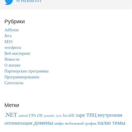
@Hixon101
Рубрики
AdSense
Java
SEO
wordpress
Веб-мастеринг
Новости
О жизни
Партнерские программы
Программирование
Сателлиты
Метки
.NET
sape
ctr
ТИЦ
внутренняя
CPA
JavaEE
android
gamedev
java
домены
палю темы
оптимизация
мифы
мобильный трафик