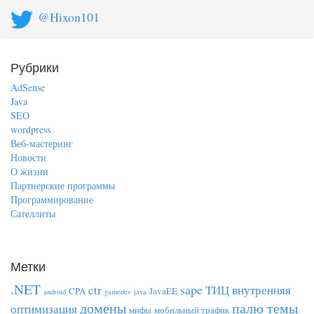
@Hixon101
Рубрики
AdSense
Java
SEO
wordpress
Веб-мастеринг
Новости
О жизни
Партнерские программы
Программирование
Сателлиты
Метки
.NET
sape
ctr
ТИЦ
внутренняя
CPA
JavaEE
android
gamedev
java
домены
палю темы
оптимизация
мифы
мобильный трафик