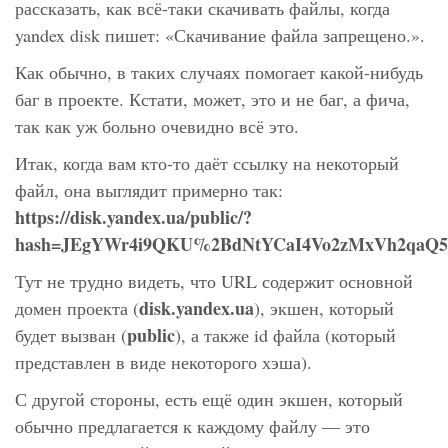
рассказать, как всё-таки скачивать файлы, когда
yandex disk пишет: «Скачивание файла запрещено.».
Как обычно, в таких случаях помогает какой-нибудь
баг в проекте. Кстати, может, это и не баг, а фича,
так как уж больно очевидно всё это.
Итак, когда вам кто-то даёт ссылку на некоторый
файл, она выглядит примерно так:
https://disk.yandex.ua/public/?
hash=JEgYWr4i9QKU%2BdNtYCaI4Vo2zMxVh2qaQ
Тут не трудно видеть, что URL содержит основной
disk.yandex.ua
домен проекта (
), экшен, который
public
будет вызван (
), а также id файла (который
представлен в виде некоторого хэша).
С другой стороны, есть ещё один экшен, который
обычно предлагается к каждому файлу — это