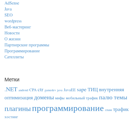
AdSense
Java
SEO
wordpress
Веб-мастеринг
Новости
О жизни
Партнерские программы
Программирование
Сателлиты
Метки
.NET
sape
ctr
ТИЦ
внутренняя
CPA
JavaEE
android
gamedev
java
домены
палю темы
оптимизация
мифы
мобильный трафик
программирование
плагины
трафик
спам
хостинг