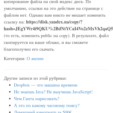
копирование файла на свой яндекс диск. По
умолчанию, ссылки на это действие на странице с
файлом нет. Однако вам никто не мешает изменить
https://disk.yandex.ua/copy/?
ссылку на:
hash=JEgYWr4i9QKU%2BdNtYCaI4Vo2zMxVh2qaQ
(то есть, изменить public на copy). В результате, файл
скопируется на ваше облако, и вы сможете
благополучно его скачать.
Категории:
О жизни
Другие записи из этой рубрики:
Dropbox — это машина времени
Не знаешь Java? Не выучишь JavaScript!
Чем Ганта нарисовать?
А это по какому часовому поясу?
Домашний кинотеатр за 500€