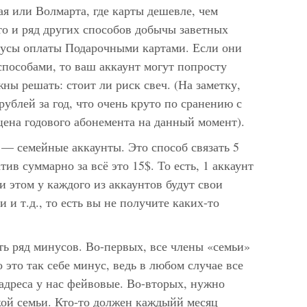
ая или Волмарта, где карты дешевле, чем
то и ряд других способов добычы заветных
нусы оплаты Подарочными картами. Если они
пособами, то ваш аккаунт могут попросту
ны решать: стоит ли риск свеч. (На заметку,
рублей за год, что очень круто по сранению с
ена годового абонемента на данный момент).
 — семейные аккаунты. Это способ связать 5
тив суммарно за всё это 15$. То есть, 1 аккаунт
ри этом у каждого из аккаунтов будут свои
 и т.д., то есть вы не получите каких-то
ть ряд минусов. Во-первых, все члены «семьи»
 это так себе минус, ведь в любом случае все
адреса у нас фейвовые. Во-вторых, нужно
кой семьи. Кто-то должен каждыйй месяц