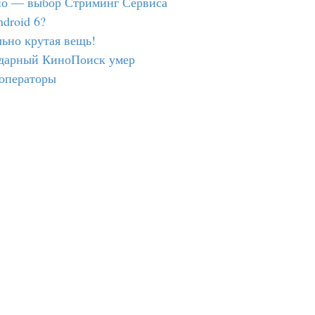
но — выбор Стриминг Сервиса
ndroid 6?
ьно крутая вещь!
ндарный КиноПоиск умер
операторы