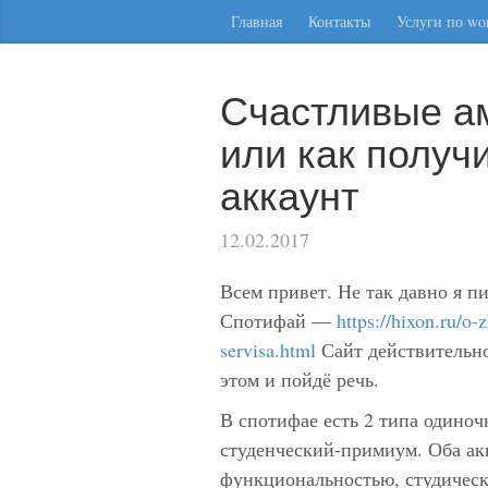
Главная
Контакты
Услуги по wor
Счастливые а
или как получ
аккаунт
12.02.2017
Всем привет. Не так давно я п
Спотифай —
https://hixon.ru/o
servisa.html
Сайт действительно
этом и пойдё речь.
В спотифае есть 2 типа одино
студенческий-примиум. Оба ак
функциональностью, студически