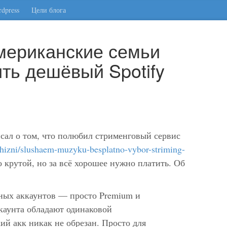
dpress
Цели блога
мериканские семьи
ить дешёвый Spotify
исал о том, что полюбил стрименговый сервис
-zhizni/slushaem-muzyku-besplatno-vybor-striming-
 крутой, но за всё хорошее нужно платить. Об
чных аккаунтов — просто Premium и
каунта обладают одинаковой
й акк никак не обрезан. Просто для