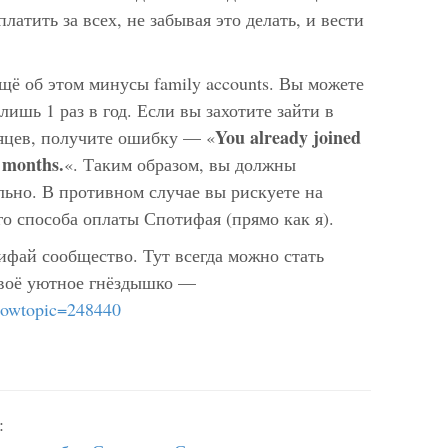
латить за всех, не забывая это делать, и вести
ещё об этом минусы family accounts. Вы можете
ишь 1 раз в год. Если вы захотите зайти в
You already joined
сяцев, получите ошибку — «
2 months.
«. Таким образом, вы должны
льно. В противном случае вы рискуете на
го способа оплаты Спотифая (прямо как я).
ифай сообщество. Тут всегда можно стать
своё уютное гнёздышко —
showtopic=248440
: