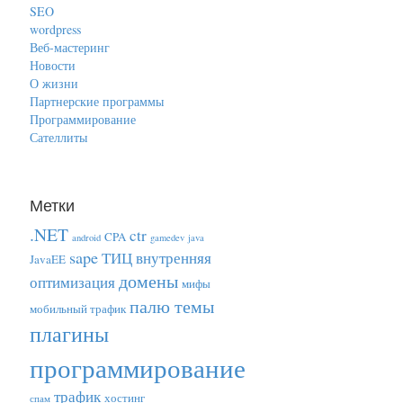
SEO
wordpress
Веб-мастеринг
Новости
О жизни
Партнерские программы
Программирование
Сателлиты
Метки
.NET
ctr
CPA
android
gamedev
java
sape
ТИЦ
внутренняя
JavaEE
домены
оптимизация
мифы
палю темы
мобильный трафик
плагины
программирование
трафик
хостинг
спам