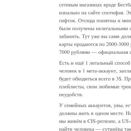
сетевым магазинах вроде Бестб
изнально на сайте спотифая. Э
гифток. Отсюда понятны и ми
были получены нелегальными с
забанить. Тут уже вы сами долж
карты продаются по 2000-3000 
7000 рублями — официальная ц
Есть и ещё 1 легальный способ
человек в 1 мета-аккаунт, запла
будет обходиться всего в 3$. П
плейлисты, свои любимые треки
неудобств.
У семейных аккаунтов, увы, ес
должны жить в одном месте. Но
мы живём в CIS-регионе, а US-
найти человека — сутинёра та