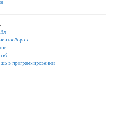
ие
:
айл
ментооборота
тов
ать?
ещь в программировании