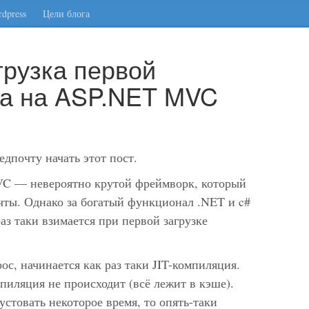
dpress
Цели блога
рузка первой
та на ASP.NET MVC
едпочту начать этот пост.
VC — невероятно крутой фреймворк, который
чты. Однако за богатый функционал .NET и c#
аз таки взимается при первой загрузке
ос, начинается как раз таки JIT-компиляция.
мпиляция не происходит (всё лежит в кэше).
устовать некоторое время, то опять-таки