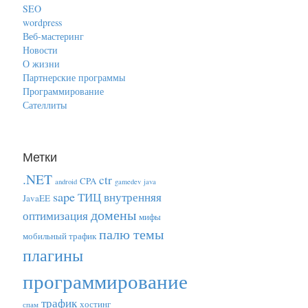
SEO
wordpress
Веб-мастеринг
Новости
О жизни
Партнерские программы
Программирование
Сателлиты
Метки
.NET
ctr
CPA
android
gamedev
java
sape
ТИЦ
внутренняя
JavaEE
домены
оптимизация
мифы
палю темы
мобильный трафик
плагины
программирование
трафик
хостинг
спам