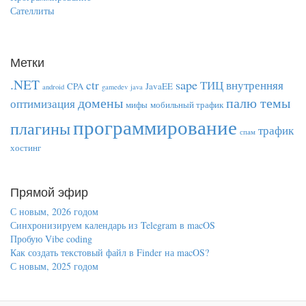
Сателлиты
Метки
.NET
sape
ctr
ТИЦ
внутренняя
CPA
JavaEE
android
gamedev
java
домены
палю темы
оптимизация
мифы
мобильный трафик
программирование
плагины
трафик
спам
хостинг
Прямой эфир
С новым, 2026 годом
Синхронизируем календарь из Telegram в macOS
Пробую Vibe coding
Как создать текстовый файл в Finder на macOS?
С новым, 2025 годом