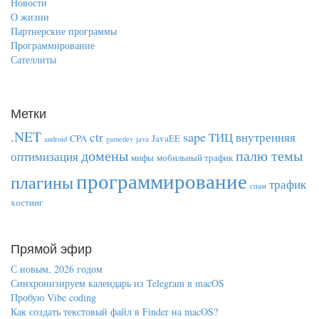
Новости
О жизни
Партнерские программы
Программирование
Сателлиты
Метки
.NET
sape
ctr
ТИЦ
внутренняя
CPA
JavaEE
android
gamedev
java
домены
палю темы
оптимизация
мифы
мобильный трафик
программирование
плагины
трафик
спам
хостинг
Прямой эфир
С новым, 2026 годом
Синхронизируем календарь из Telegram в macOS
Пробую Vibe coding
Как создать текстовый файл в Finder на macOS?