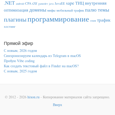
.NET
sape
ctr
ТИЦ
внутренняя
CPA
JavaEE
android
gamedev
java
домены
палю темы
оптимизация
мифы
мобильный трафик
программирование
плагины
трафик
спам
хостинг
Прямой эфир
С новым, 2026 годом
Синхронизируем календарь из Telegram в macOS
Пробую Vibe coding
Как создать текстовый файл в Finder на macOS?
С новым, 2025 годом
© 2012 - 2026
hixon.ru
- Копирование материалов сайта запрещено.
Вверх