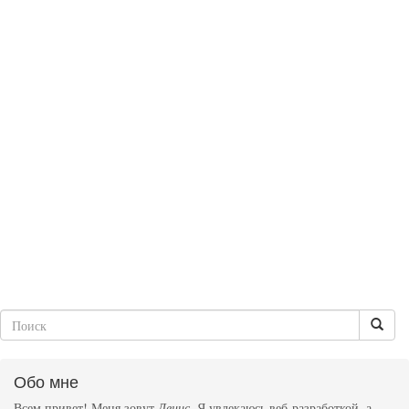
Обо мне
Всем привет! Меня зовут
Денис
. Я увлекаюсь веб-разработкой, а