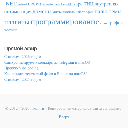
.NET
sape
ctr
ТИЦ
внутренняя
CPA
JavaEE
android
gamedev
java
домены
палю темы
оптимизация
мифы
мобильный трафик
программирование
плагины
трафик
спам
хостинг
Прямой эфир
С новым, 2026 годом
Синхронизируем календарь из Telegram в macOS
Пробую Vibe coding
Как создать текстовый файл в Finder на macOS?
С новым, 2025 годом
© 2012 - 2026
hixon.ru
- Копирование материалов сайта запрещено.
Вверх