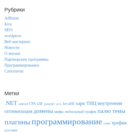
Рубрики
AdSense
Java
SEO
wordpress
Веб-мастеринг
Новости
О жизни
Партнерские программы
Программирование
Сателлиты
Метки
.NET
sape
ctr
ТИЦ
внутренняя
CPA
JavaEE
android
gamedev
java
домены
палю темы
оптимизация
мифы
мобильный трафик
программирование
плагины
трафик
спам
хостинг