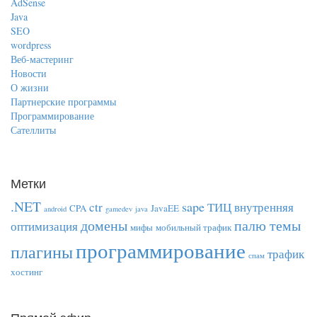
AdSense
Java
SEO
wordpress
Веб-мастеринг
Новости
О жизни
Партнерские программы
Программирование
Сателлиты
Метки
.NET
sape
ctr
ТИЦ
внутренняя
CPA
JavaEE
android
gamedev
java
домены
палю темы
оптимизация
мифы
мобильный трафик
программирование
плагины
трафик
спам
хостинг