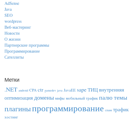
AdSense
Java
SEO
wordpress
Веб-мастеринг
Новости
О жизни
Партнерские программы
Программирование
Сателлиты
Метки
.NET
sape
ctr
ТИЦ
внутренняя
CPA
JavaEE
android
gamedev
java
домены
палю темы
оптимизация
мифы
мобильный трафик
программирование
плагины
трафик
спам
хостинг