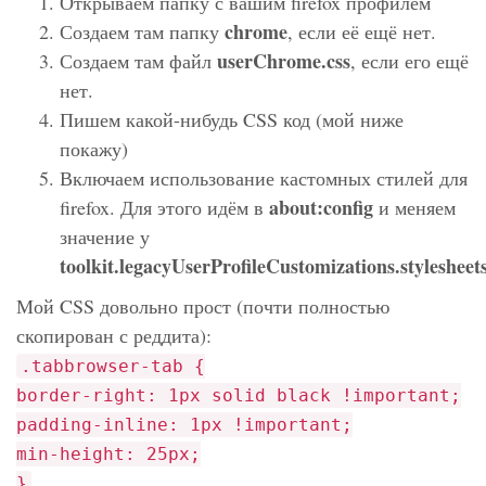
Открываем папку с вашим firefox профилем
chrome
Создаем там папку
, если её ещё нет.
userChrome.css
Создаем там файл
, если его ещё
нет.
Пишем какой-нибудь CSS код (мой ниже
покажу)
Включаем использование кастомных стилей для
about:config
firefox. Для этого идём в
и меняем
значение у
toolkit.legacyUserProfileCustomizations.stylesheet
Мой CSS довольно прост (почти полностью
скопирован с реддита):
.tabbrowser-tab {
border-right: 1px solid black !important;
padding-inline: 1px !important;
min-height: 25px;
}