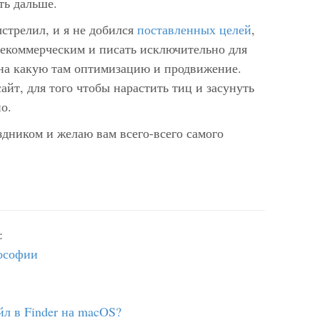
ать дальше.
ыстрелил, и я не добился
поставленных целей
,
некоммерческим и писать исключительно для
 на какую там оптимизацию и продвижение.
айт, для того чтобы нарастить тиц и засунуть
но.
здником и желаю вам всего-всего самого
:
лософии
!
йл в Finder на macOS?