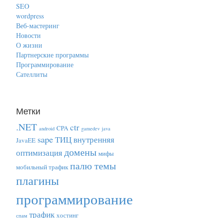
SEO
wordpress
Веб-мастеринг
Новости
О жизни
Партнерские программы
Программирование
Сателлиты
Метки
.NET
ctr
CPA
android
gamedev
java
sape
ТИЦ
внутренняя
JavaEE
домены
оптимизация
мифы
палю темы
мобильный трафик
плагины
программирование
трафик
хостинг
спам