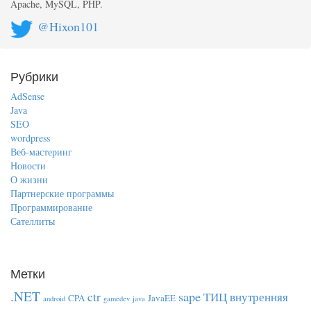
Apache, MySQL, PHP.
@Hixon101
Рубрики
AdSense
Java
SEO
wordpress
Веб-мастеринг
Новости
О жизни
Партнерские программы
Программирование
Сателлиты
Метки
.NET
sape
ctr
ТИЦ
внутренняя
CPA
JavaEE
android
gamedev
java