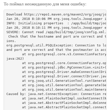
То поймал неожиданную для меня ошибку:
Download https://repo1.maven.org/maven2/org/jooq/jooq
Jan 20, 2018 8:10:06 PM org.jooq.tools.JooqLogger inf
INFO: Initialising properties  : /app/build/tmp/jooq/
Jan 20, 2018 8:10:11 PM org.jooq.tools.JooqLogger err
SEVERE: Cannot read /app/build/tmp/jooq/config.xml. E
 Check that the hostname and port are correct and tha
ions.

org.postgresql.util.PSQLException: Connection to loca
and port are correct and that the postmaster is accep
        at org.postgresql.core.v3.ConnectionFactoryIm
java:262)

        at org.postgresql.core.ConnectionFactory.open
        at org.postgresql.jdbc.PgConnection.<init>(Pg
        at org.postgresql.Driver.makeConnection(Drive
        at org.postgresql.Driver.connect(Driver.java:
        at org.jooq.util.GenerationTool.run(Generatio
        at org.jooq.util.GenerationTool.generate(Gene
        at org.jooq.util.GenerationTool.main(Generati
Caused by: java.net.ConnectException: Connection refu
        at java.net.PlainSocketImpl.socketConnect(Nat
        at java.net.AbstractPlainSocketImpl.doConnect
        at java.net.AbstractPlainSocketImpl.connectTo