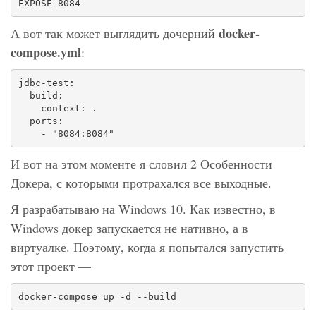
EXPOSE 8084
docker-
А вот так может выглядить дочерний
compose.yml
:
jdbc-test:

  build:

    context: .

  ports:

    - "8084:8084"
И вот на этом моменте я словил 2 Особенности
Докера, с которыми протрахался все выходные.
Я разрабатываю на Windows 10. Как известно, в
Windows докер запускается не нативно, а в
виртуалке. Поэтому, когда я попытался запустить
этот проект —
docker-compose up -d --build