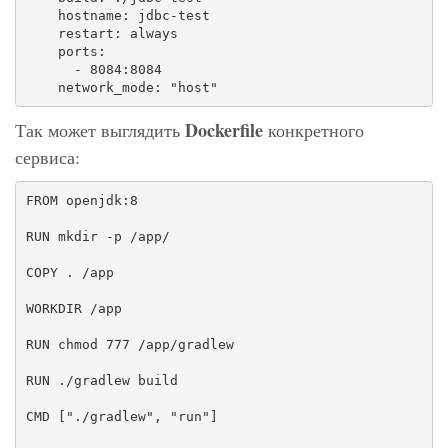
    hostname: jdbc-test

    restart: always   

    ports:

      - 8084:8084

    network_mode: "host"
Dockerfile
Так может выглядить
конкретного
сервиса:
FROM openjdk:8

RUN mkdir -p /app/

COPY . /app

WORKDIR /app

RUN chmod 777 /app/gradlew

RUN ./gradlew build

CMD ["./gradlew", "run"]
