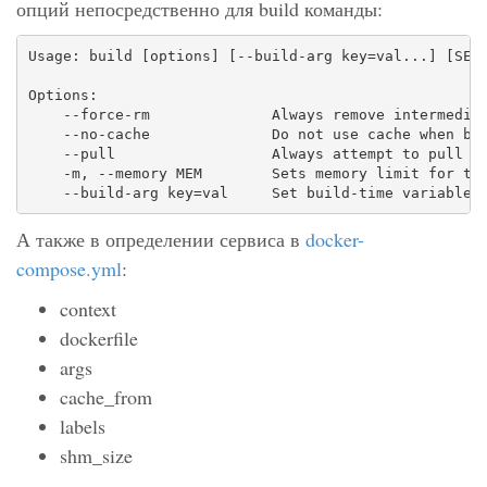
опций непосредственно для build команды:
Usage: build [options] [--build-arg key=val...] [SERV
Options:

    --force-rm              Always remove intermediat
    --no-cache              Do not use cache when bui
    --pull                  Always attempt to pull a 
    -m, --memory MEM        Sets memory limit for the
    --build-arg key=val     Set build-time variables
А также в определении сервиса в
docker-
compose.yml
:
context
dockerfile
args
cache_from
labels
shm_size