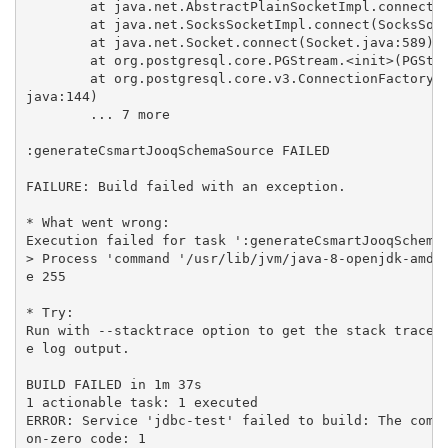
        at java.net.AbstractPlainSocketImpl.connect(A
        at java.net.SocksSocketImpl.connect(SocksSock
        at java.net.Socket.connect(Socket.java:589)

        at org.postgresql.core.PGStream.<init>(PGStre
        at org.postgresql.core.v3.ConnectionFactoryIm
java:144)

        ... 7 more

:generateCsmartJooqSchemaSource FAILED

FAILURE: Build failed with an exception.

* What went wrong:

Execution failed for task ':generateCsmartJooqSchemaS
> Process 'command '/usr/lib/jvm/java-8-openjdk-amd64
e 255

* Try:

Run with --stacktrace option to get the stack trace. 
e log output.

BUILD FAILED in 1m 37s

1 actionable task: 1 executed

ERROR: Service 'jdbc-test' failed to build: The comma
on-zero code: 1