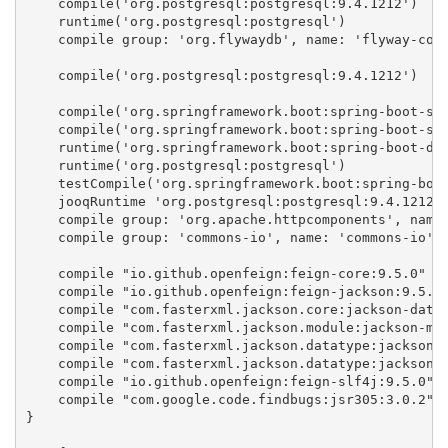
    compile('org.postgresql:postgresql:9.4.1212')

    runtime('org.postgresql:postgresql')

    compile group: 'org.flywaydb', name: 'flyway-core
    compile('org.postgresql:postgresql:9.4.1212')

    compile('org.springframework.boot:spring-boot-sta
    compile('org.springframework.boot:spring-boot-sta
    runtime('org.springframework.boot:spring-boot-dev
    runtime('org.postgresql:postgresql')

    testCompile('org.springframework.boot:spring-boot
    jooqRuntime 'org.postgresql:postgresql:9.4.1212'

    compile group: 'org.apache.httpcomponents', name:
    compile group: 'commons-io', name: 'commons-io', 
    compile "io.github.openfeign:feign-core:9.5.0"

    compile "io.github.openfeign:feign-jackson:9.5.0"
    compile "com.fasterxml.jackson.core:jackson-datab
    compile "com.fasterxml.jackson.module:jackson-mod
    compile "com.fasterxml.jackson.datatype:jackson-d
    compile "com.fasterxml.jackson.datatype:jackson-d
    compile "io.github.openfeign:feign-slf4j:9.5.0"

    compile "com.google.code.findbugs:jsr305:3.0.2"

}
