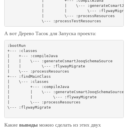
               |         +--- :compileJava

               |         |    \--- :generateCsmartJoo
               |         |         \--- :flywayMigrat
               |         \--- :processResources

А вот Дерево Тасок для Запуска проекта:
:bootRun

+--- :classes

|    +--- :compileJava

|    |    \--- :generateCsmartJooqSchemaSource

|    |         \--- :flywayMigrate

|    \--- :processResources

+--- :findMainClass

|    \--- :classes

|         +--- :compileJava

|         |    \--- :generateCsmartJooqSchemaSource

|         |         \--- :flywayMigrate

|         \--- :processResources

\--- :flywayMigrate

выводы
Какие
можно сделать из этих двух