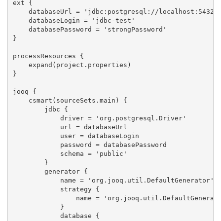
ext {

    databaseUrl = 'jdbc:postgresql://localhost:5432/j
    databaseLogin = 'jdbc-test'

    databasePassword = 'strongPassword'

}

processResources {

    expand(project.properties)

}

jooq {

    csmart(sourceSets.main) {

        jdbc {

            driver = 'org.postgresql.Driver'

            url = databaseUrl

            user = databaseLogin

            password = databasePassword

            schema = 'public'

        }

        generator {

            name = 'org.jooq.util.DefaultGenerator'

            strategy {

                name = 'org.jooq.util.DefaultGenerato
            }

            database {
