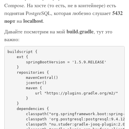
Compose. На хосте (то есть, не в контейнере) есть
5432
поднятая PostgreSQL, которая любезно слушает
порт
localhost
на
.
build.gradle
Давайте посмотрим на мой
, тут это
важно:
buildscript {

    ext {

        springBootVersion = '1.5.9.RELEASE'

    }

    repositories {

        mavenCentral()

        jcenter()

        maven {

            url "https://plugins.gradle.org/m2/"

        }

    }

    dependencies {

        classpath("org.springframework.boot:spring-bo
        classpath 'org.postgresql:postgresql:9.4.1212
        classpath "nu.studer:gradle-jooq-plugin:2.0.7