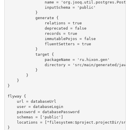
                name = 'org.jooq.util.postgres.Postgr
                inputSchema = 'public'

            }

            generate {

                relations = true

                deprecated = false

                records = true

                immutablePojos = false

                fluentSetters = true

            }

            target {

                packageName = 'ru.hixon.gen'

                directory = 'src/main/generated/java'
            }

        }

    }

}

flyway {

    url = databaseUrl

    user = databaseLogin

    password = databasePassword

    schemas = ['public']

    locations = ["filesystem:$project.projectDir/src/
}
