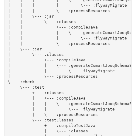
|    |    |         |         \--- :flywayMigrate

|    |    |         \--- :processResources

|    |    \--- :jar

|    |         \--- :classes

|    |              +--- :compileJava

|    |              |    \--- :generateCsmartJooqSche
|    |              |         \--- :flywayMigrate

|    |              \--- :processResources

|    \--- :jar

|         \--- :classes

|              +--- :compileJava

|              |    \--- :generateCsmartJooqSchemaSou
|              |         \--- :flywayMigrate

|              \--- :processResources

\--- :check

     \--- :test

          +--- :classes

          |    +--- :compileJava

          |    |    \--- :generateCsmartJooqSchemaSou
          |    |         \--- :flywayMigrate

          |    \--- :processResources

          \--- :testClasses

               +--- :compileTestJava

               |    \--- :classes
