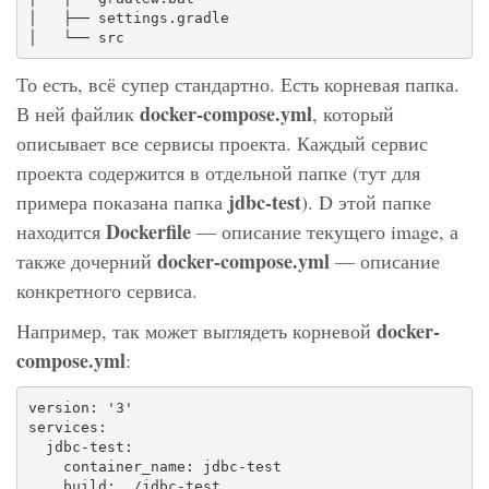
│   ├── settings.gradle

│   └── src
То есть, всё супер стандартно. Есть корневая папка.
docker-compose.yml
В ней файлик
, который
описывает все сервисы проекта. Каждый сервис
проекта содержится в отдельной папке (тут для
jdbc-test
примера показана папка
). D этой папке
Dockerfile
находится
— описание текущего image, а
docker-compose.yml
также дочерний
— описание
конкретного сервиса.
docker-
Например, так может выглядеть корневой
compose.yml
:
version: '3'

services:

  jdbc-test:  

    container_name: jdbc-test

    build: ./jdbc-test
