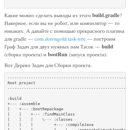
build.gradle
Какие можно сделать выводы из этого
?
Наверное, если вы не робот, или компилятор — то
никаких. А давайте с помощью прекрасного плагина
для gradle —
com.dorongold.task-tree
— построим
build
Граф Задач для двух нужных нам Тасок —
bootRun
(сборка проекта) и
(запуск проекта).
Вот Дерево Задач для Сборки проекта:
-----------------------------------------------------
Root project

-----------------------------------------------------
:build

+--- :assemble

|    +--- :bootRepackage

|    |    +--- :findMainClass

|    |    |    \--- :classes

|    |    |         +--- :compileJava

|    |    |         |    \--- :generateCsmartJooqSche