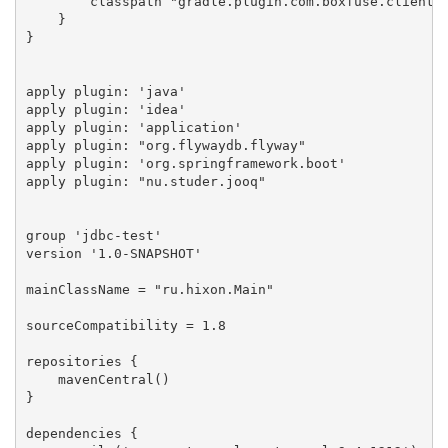
        classpath "gradle.plugin.com.boxfuse.client:f
    }

}

apply plugin: 'java'

apply plugin: 'idea'

apply plugin: 'application'

apply plugin: "org.flywaydb.flyway"

apply plugin: 'org.springframework.boot'

apply plugin: "nu.studer.jooq"

group 'jdbc-test'

version '1.0-SNAPSHOT'

mainClassName = "ru.hixon.Main"

sourceCompatibility = 1.8

repositories {

    mavenCentral()

}

dependencies {
