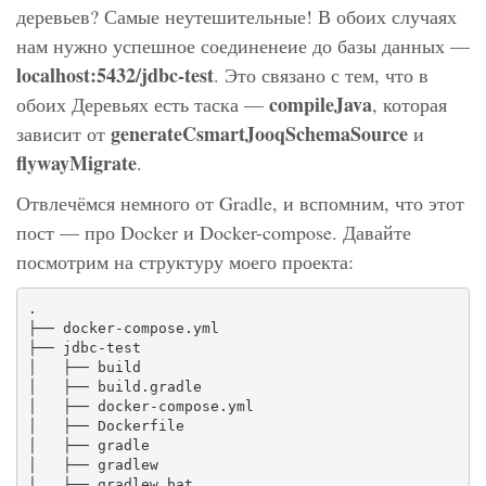
деревьев? Самые неутешительные! В обоих случаях
нам нужно успешное соединенеие до базы данных —
localhost:5432/jdbc-test
. Это связано с тем, что в
compileJava
обоих Деревьях есть таска —
, которая
generateCsmartJooqSchemaSource
зависит от
и
flywayMigrate
.
Отвлечёмся немного от Gradle, и вспомним, что этот
пост — про Docker и Docker-compose. Давайте
посмотрим на структуру моего проекта:
.

├── docker-compose.yml

├── jdbc-test

│   ├── build

│   ├── build.gradle

│   ├── docker-compose.yml

│   ├── Dockerfile

│   ├── gradle

│   ├── gradlew

│   ├── gradlew.bat
