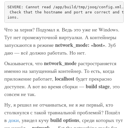
SEVERE: Cannot read /app/build/tmp/jooq/config.xml. E
 Check that the hostname and port are correct and tha
ions.
Что за херня? Подумал я. Ведь это уже не Windows.
Тут нет промежуточной виртуалки. А контейнеры
network_mode: «host»
запускаются в режиме
. Зуб
даю — всё должно работать. Но нет.
network_mode
Оказывается, что
растространяется
именно на запущенный контейнер. То есть, когда
localhost
приложение работает,
будет прекрасно
build stage
доступен. А вот во время сборки —
, это
совсем не так.
Ну, я решил не отчаиваться, не я же первый, кто
столкнулся с такой травиальной проблемой? Пошёл
build options
в
доки
, увидел кучу
, среди которых тут
—network
же нашёл
— Set the networking mode for