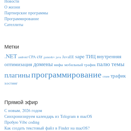
Новости
О жизни
Партнерские программы
Программирование
Сателлиты
Метки
.NET
sape
ctr
ТИЦ
внутренняя
CPA
JavaEE
android
gamedev
java
домены
палю темы
оптимизация
мифы
мобильный трафик
программирование
плагины
трафик
спам
хостинг
Прямой эфир
С новым, 2026 годом
Синхронизируем календарь из Telegram в macOS
Пробую Vibe coding
Как создать текстовый файл в Finder на macOS?