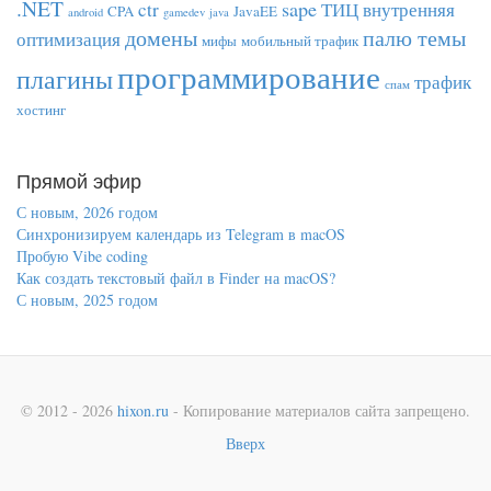
.NET
sape
ctr
ТИЦ
внутренняя
CPA
JavaEE
android
gamedev
java
домены
палю темы
оптимизация
мифы
мобильный трафик
программирование
плагины
трафик
спам
хостинг
Прямой эфир
С новым, 2026 годом
Синхронизируем календарь из Telegram в macOS
Пробую Vibe coding
Как создать текстовый файл в Finder на macOS?
С новым, 2025 годом
© 2012 - 2026
hixon.ru
- Копирование материалов сайта запрещено.
Вверх