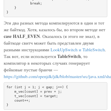
            break;

    }

Эти два разных метода компилируются в один и тот
же байткод. Хотя, казалось бы, во втором методе нет
case HALF_EVEN
. Оказалось (я этого не знал), в
байткоде свитч может быть представлен двумя
разными инструкциями
LookUpSwitch и TableSwitch
.
TableSwitch
Так вот, если используется
, то
компилятор в некоторых случаях генерирует
фейковые пустые бранчи —
https://github.com/openjdk/jdk/blob/master/src/java.xml/s
for (int j = 1; j < gap; j++) {

    m_vec[count] = prev + j;

    t_vec[count] = target;

    count++;
