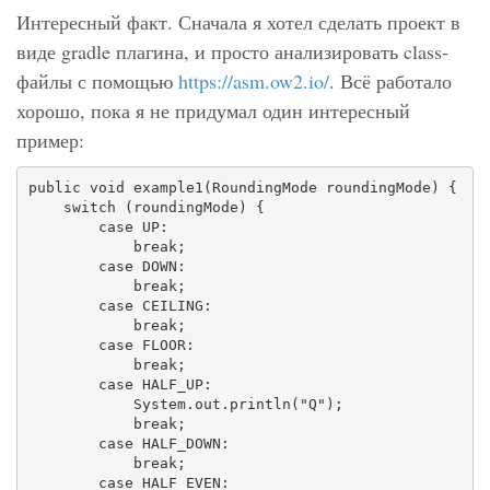
Интересный факт. Сначала я хотел сделать проект в
виде gradle плагина, и просто анализировать class-
файлы с помощью
https://asm.ow2.io/
. Всё работало
хорошо, пока я не придумал один интересный
пример:
public void example1(RoundingMode roundingMode) {

    switch (roundingMode) {

        case UP:

            break;

        case DOWN:

            break;

        case CEILING:

            break;

        case FLOOR:

            break;

        case HALF_UP:

            System.out.println("Q");

            break;

        case HALF_DOWN:

            break;

        case HALF_EVEN:
