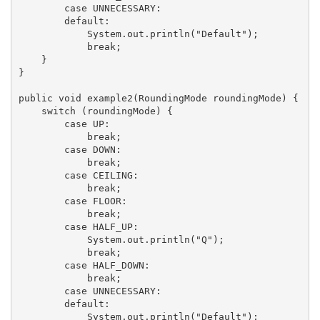
        case UNNECESSARY:

        default:

            System.out.println("Default");

            break;

    }

}

public void example2(RoundingMode roundingMode) {

    switch (roundingMode) {

        case UP:

            break;

        case DOWN:

            break;

        case CEILING:

            break;

        case FLOOR:

            break;

        case HALF_UP:

            System.out.println("Q");

            break;

        case HALF_DOWN:

            break;

        case UNNECESSARY:

        default:

            System.out.println("Default");
