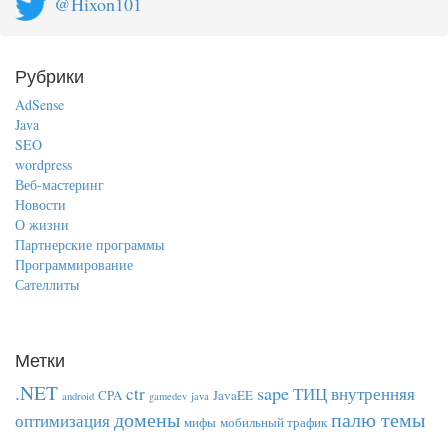
@Hixon101
Рубрики
AdSense
Java
SEO
wordpress
Веб-мастеринг
Новости
О жизни
Партнерские программы
Программирование
Сателлиты
Метки
.NET
sape
ctr
ТИЦ
внутренняя
CPA
JavaEE
android
gamedev
java
домены
палю темы
оптимизация
мифы
мобильный трафик