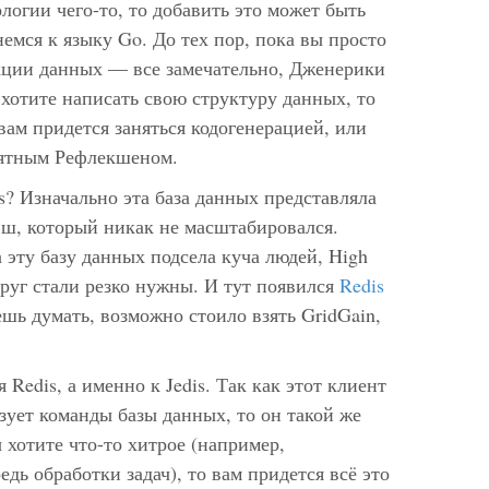
логии чего-то, то добавить это может быть
емся к языку Go. До тех пор, пока вы просто
кции данных — все замечательно, Дженерики
хотите написать свою структуру данных, то
 вам придется заняться кодогенерацией, или
иятным Рефлекшеном.
s? Изначально эта база данных представляла
эш, который никак не масштабировался.
а эту базу данных подсела куча людей, High
 вдруг стали резко нужны. И тут появился
Redis
ешь думать, возможно стоило взять GridGain,
 Redis, а именно к Jedis. Так как этот клиент
зует команды базы данных, то он такой же
 хотите что-то хитрое (например,
дь обработки задач), то вам придется всё это