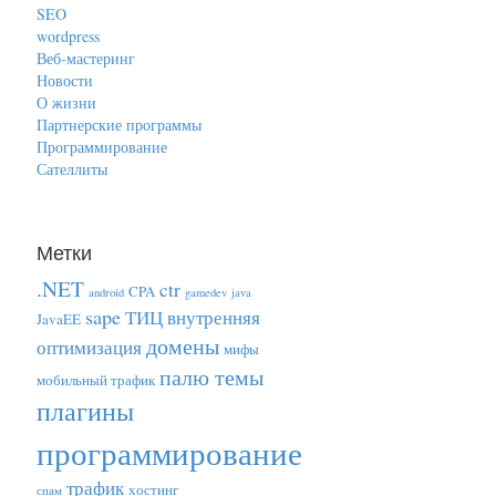
SEO
wordpress
Веб-мастеринг
Новости
О жизни
Партнерские программы
Программирование
Сателлиты
Метки
.NET
ctr
CPA
android
gamedev
java
sape
ТИЦ
внутренняя
JavaEE
домены
оптимизация
мифы
палю темы
мобильный трафик
плагины
программирование
трафик
хостинг
спам