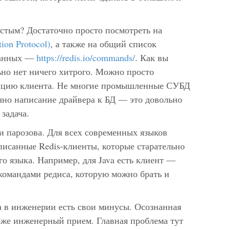
.
стым? Достаточно просто посмотреть на
ion Protocol)
, а также на общий список
данных —
https://redis.io/commands/
. Как вы
ьно нет ничего хитрого. Можно просто
изацию клиента. Не многие промышленные СУБД
чно написание драйвера к БД — это довольно
задача.
и парозова. Для всех современных языков
писанные Redis-клиенты, которые старательно
го языка. Например, для Java есть клиент —
 командами редиса, которую можно брать и
а в инженерии есть свои минусы. Осознанная
тоже инженерный прием. Главная проблема тут