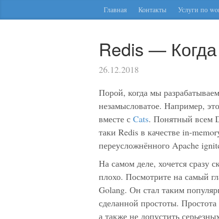
Главная
Контакты
Услуги по wor
Redis — Когда
26.12.2018
Порой, когда мы разрабатываем
незамысловатое. Например, это 
вместе с
Cats
. Понятный всем D
таки Redis в качестве in-memo
переусложнённого Apache ignit
На самом деле, хочется сразу ск
плохо. Посмотрите на самый 
Golang. Он стал таким популяр
сделанной простоты. Простота 
а также не допустить серьезны