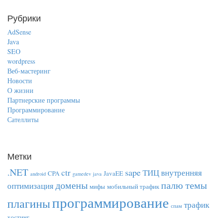
Рубрики
AdSense
Java
SEO
wordpress
Веб-мастеринг
Новости
О жизни
Партнерские программы
Программирование
Сателлиты
Метки
.NET
sape
ctr
ТИЦ
внутренняя
CPA
JavaEE
android
gamedev
java
домены
палю темы
оптимизация
мифы
мобильный трафик
программирование
плагины
трафик
спам
хостинг