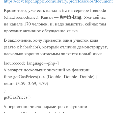
https://developer.apple.com/library/prerelease/ios/docum
Кроме того, уже есть канал в irc на сервере freenode
#swift-lang
(chat.freenode.net). Канал —
. Уже сейчас
на канале 170 человек, и, надо заметить, сейчас там
проходит активное обсуждение языка.
В заключение, хочу привести один участок кода
(взято с habrahabr), который отлично демонстрирует,
насколько хорошо читаемым является новый язык.
[sourcecode language=»php»]
// возврат нескольких значений из функции
func getGasPrices() -> (Double, Double, Double) {
return (3.59, 3.69, 3.79)
}
getGasPrices()
// переменно число параметров в функции