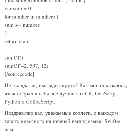
func sumOf(numbers: Int…) -> Int {
var sum = 0
for number in numbers {
sum += number
}
return sum
}
sumOf()
sumOf(42, 597, 12)
[/sourcecode]
Не правда ли, выглядит круто? Как мне показалось,
язык вобрал в себя всё лучшее от C#, JavaScript,
Python и CoffeeScript.
Поздравляю вас, уважаемые коллеги, с выходом
такого классного на первый взгляд языка. Swift-а
вам!