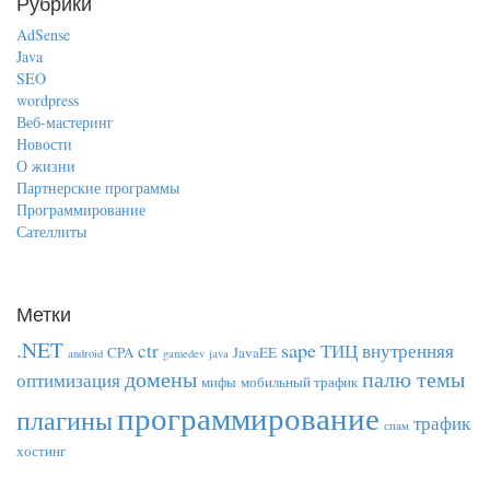
Рубрики
AdSense
Java
SEO
wordpress
Веб-мастеринг
Новости
О жизни
Партнерские программы
Программирование
Сателлиты
Метки
.NET
sape
ctr
ТИЦ
внутренняя
CPA
JavaEE
android
gamedev
java
домены
палю темы
оптимизация
мифы
мобильный трафик
программирование
плагины
трафик
спам
хостинг