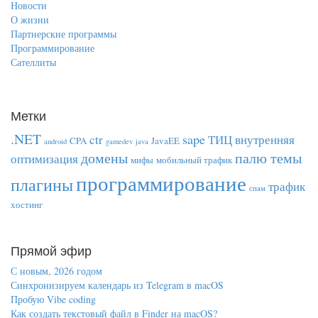
Новости
О жизни
Партнерские программы
Программирование
Сателлиты
Метки
.NET
sape
ctr
ТИЦ
внутренняя
CPA
JavaEE
android
gamedev
java
домены
палю темы
оптимизация
мифы
мобильный трафик
программирование
плагины
трафик
спам
хостинг
Прямой эфир
С новым, 2026 годом
Синхронизируем календарь из Telegram в macOS
Пробую Vibe coding
Как создать текстовый файл в Finder на macOS?