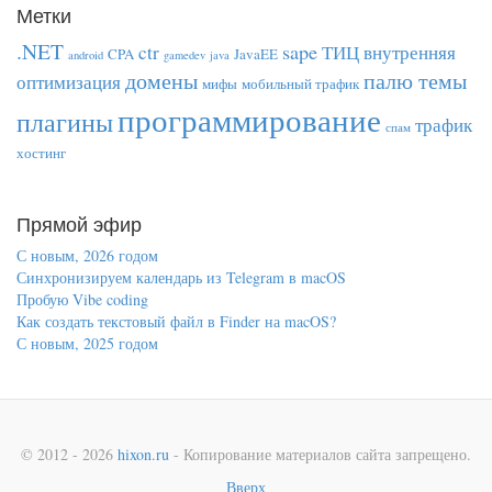
Метки
.NET
sape
ctr
ТИЦ
внутренняя
CPA
JavaEE
android
gamedev
java
домены
палю темы
оптимизация
мифы
мобильный трафик
программирование
плагины
трафик
спам
хостинг
Прямой эфир
С новым, 2026 годом
Синхронизируем календарь из Telegram в macOS
Пробую Vibe coding
Как создать текстовый файл в Finder на macOS?
С новым, 2025 годом
© 2012 - 2026
hixon.ru
- Копирование материалов сайта запрещено.
Вверх