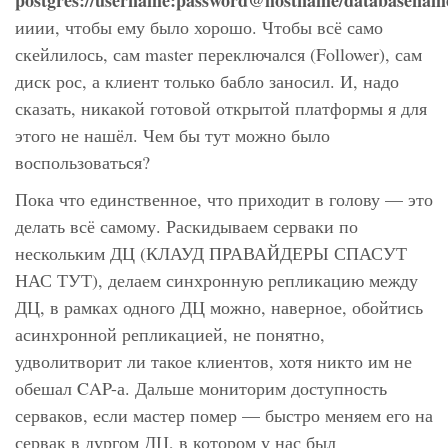
postgres://username:password@hostname/databasenam
ииии, чтобы ему было хорошо. Чтобы всё само
скейлилось, сам master переключался (Follower), сам
диск рос, а клиент только бабло заносил. И, надо
сказать, никакой готовой открытой платформы я для
этого не нашёл. Чем бы тут можно было
воспользоваться?
Пока что единственное, что приходит в голову — это
делать всё самому. Раскидываем серваки по
нескольким ДЦ (КЛАУД ПРАВАЙДЕРЫ СПАСУТ
НАС ТУТ), делаем синхронную репликацию между
ДЦ, в рамках одного ДЦ можно, наверное, обойтись
асинхронной репликацией, не понятно,
удволитворит ли такое клиентов, хотя никто им не
обешал CAP-а. Дальше мониторим доступность
серваков, если мастер помер — быстро меняем его на
сервак в дургом ДЦ, в котором у нас был