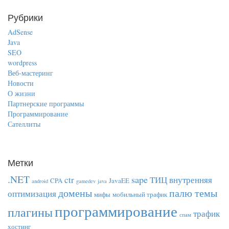
Рубрики
AdSense
Java
SEO
wordpress
Веб-мастеринг
Новости
О жизни
Партнерские программы
Программирование
Сателлиты
Метки
.NET
sape
ctr
ТИЦ
внутренняя
CPA
JavaEE
android
gamedev
java
домены
палю темы
оптимизация
мифы
мобильный трафик
программирование
плагины
трафик
спам
хостинг