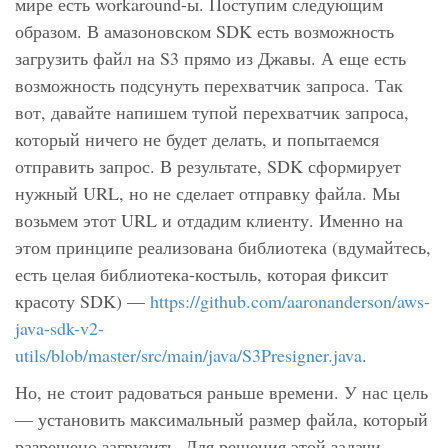
мире есть workaround-ы. Поступим следующим
образом. В амазоновском SDK есть возможность
загрузить файл на S3 прямо из Джавы. А еще есть
возможность подсунуть перехватчик запроса. Так
вот, давайте напишем тупой перехватчик запроса,
который ничего не будет делать, и попытаемся
отправить запрос. В результате, SDK сформирует
нужный URL, но не сделает отправку файла. Мы
возьмем этот URL и отдадим клиенту. Именно на
этом принципе реализована библиотека (вдумайтесь,
есть целая библиотека-костыль, которая фиксит
красоту SDK) —
https://github.com/aaronanderson/aws-
java-sdk-v2-
utils/blob/master/src/main/java/S3Presigner.java
.
Но, не стоит радоваться раньше времени. У нас цель
— установить максимальный размер файла, который
разрешено загрузить. Для решения этой задачи