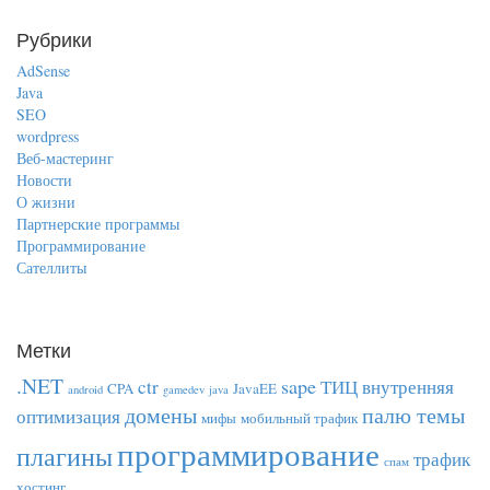
Рубрики
AdSense
Java
SEO
wordpress
Веб-мастеринг
Новости
О жизни
Партнерские программы
Программирование
Сателлиты
Метки
.NET
sape
ctr
ТИЦ
внутренняя
CPA
JavaEE
android
gamedev
java
домены
палю темы
оптимизация
мифы
мобильный трафик
программирование
плагины
трафик
спам
хостинг