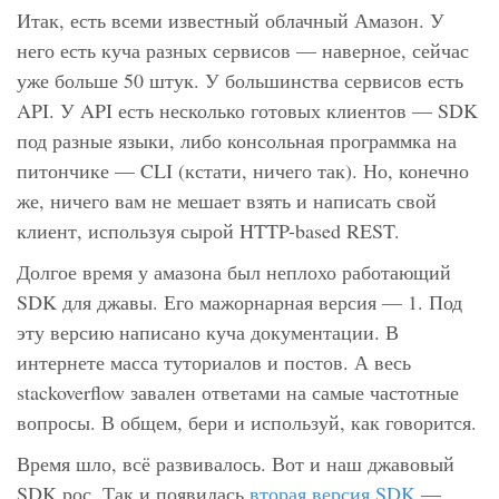
Итак, есть всеми известный облачный Амазон. У
него есть куча разных сервисов — наверное, сейчас
уже больше 50 штук. У большинства сервисов есть
API. У API есть несколько готовых клиентов — SDK
под разные языки, либо консольная программка на
питончике — CLI (кстати, ничего так). Но, конечно
же, ничего вам не мешает взять и написать свой
клиент, используя сырой HTTP-based REST.
Долгое время у амазона был неплохо работающий
SDK для джавы. Его мажорнарная версия — 1. Под
эту версию написано куча документации. В
интернете масса туториалов и постов. А весь
stackoverflow завален ответами на самые частотные
вопросы. В общем, бери и используй, как говорится.
Время шло, всё развивалось. Вот и наш джавовый
SDK рос. Так и появилась
вторая версия SDK
—