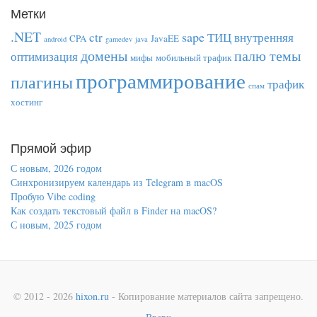
Метки
.NET
sape
ctr
ТИЦ
внутренняя
CPA
JavaEE
android
gamedev
java
домены
палю темы
оптимизация
мифы
мобильный трафик
программирование
плагины
трафик
спам
хостинг
Прямой эфир
С новым, 2026 годом
Синхронизируем календарь из Telegram в macOS
Пробую Vibe coding
Как создать текстовый файл в Finder на macOS?
С новым, 2025 годом
© 2012 - 2026
hixon.ru
- Копирование материалов сайта запрещено.