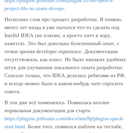
https://plugins.jetbrains.com/plugin/20548-open-a-
project-file-in-azure-devops
.
Несколько слов про процесс разработки. Я помню,
много лет назад я уже пытался что-то сделать под
IntelliJ IDEA (не плагин, а просто патч в кору,
кажется). Это был довольно болезненный опыт, с
точки зрения developer experience. Документация
отсутствовала, как класс. Не было никаких удобных
штук для улучшения локального опыта разработки.
Спасало только, что IDEA делалась ребятами из РФ,
и всегда можно было в каком-нибудь чате спросить
совета.
В эти дни всё поменялось. Появилась вполне
нормальная документация для старта
https://plugins.jetbrains.com/docs/intellij/plugins-quick-
start.html
. Более того, появился шаблон на гитхабе,