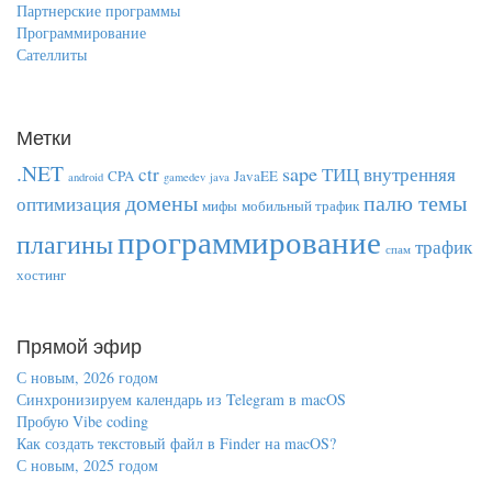
Партнерские программы
Программирование
Сателлиты
Метки
.NET
sape
ctr
ТИЦ
внутренняя
CPA
JavaEE
android
gamedev
java
домены
палю темы
оптимизация
мифы
мобильный трафик
программирование
плагины
трафик
спам
хостинг
Прямой эфир
С новым, 2026 годом
Синхронизируем календарь из Telegram в macOS
Пробую Vibe coding
Как создать текстовый файл в Finder на macOS?
С новым, 2025 годом