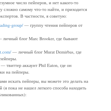
езумное число пейперов, и нет какого-то
у сложно самому что-то найти, и приходится
кспертов. В частности, я советую:
eading-group/
— группу чтения пейперов от
 личный блог Marc Brooker, где бывают
ot.com/
— личный блог Murat Demirbas, где
 пейперы.
— твиттер аккаунт Phil Eaton, где он
ки на пейперы.
сами искать пейперы, вы можете это делать на
 (я пока не нашел легкого способа находить
бликованных):