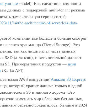
as-you-use
model). Как следствие, компании
зы данных с поддержкой multi-tenant режима
очитать замечательную серию статей —
023/11/14/the-architecture-of-serverless-data-
ервого) компании всё больше и больше смотрят
о из слоев хранилища (Tiered Storage). Это
шения, так как лишь малая часть данных
х SSD (а-ля кэш), и весь остальной датасет
вом S3. Примеры таких продуктов —
neon
m
(Kafka API).
сяцев назад AWS выпустили
Amazon S3 Express
ща, который хранит данные только в одной
 классического S3 и намного дороже. Это
ерьезно изменить мир облачных баз данных,
 к данным серьезно сократилось. Увидим в 2024