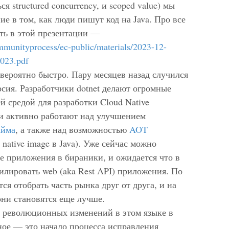
ся structured concurrency, и scoped value) мы
ие в том, как люди пишут код на Java. Про все
ть в этой презентации —
ommunityprocess/ec-public/materials/2023-12-
023.pdf
евероятно быстро. Пару месяцев назад случился
ерсия. Разработчики dotnet делают огромные
й средой для разработки Cloud Native
ни активно работают над улучшением
айма
, а также над возможностью
AOT
native image в Java). Уже сейчас можно
е приложения в бираники, и ожидается что в
пилировать web (aka Rest API) приложения. По
тся отобрать часть рынка друг от друга, и на
ни становятся еще лучше.
о революционных изменений в этом языке в
вное — это начало процесса исправления