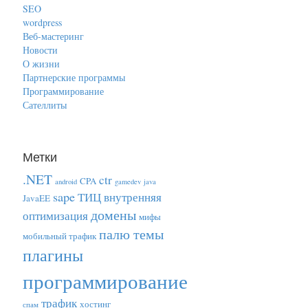
SEO
wordpress
Веб-мастеринг
Новости
О жизни
Партнерские программы
Программирование
Сателлиты
Метки
.NET
ctr
CPA
android
gamedev
java
sape
ТИЦ
внутренняя
JavaEE
домены
оптимизация
мифы
палю темы
мобильный трафик
плагины
программирование
трафик
хостинг
спам