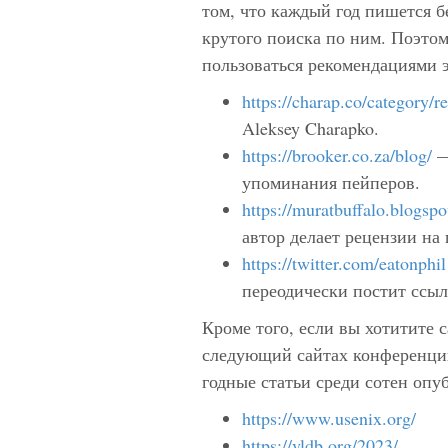
том, что каждый год пишется б
крутого поиска по ним. Поэтом
пользоваться рекомендациями э
https://charap.co/category/r
Aleksey Charapko.
https://brooker.co.za/blog/
—
упоминания пейперов.
https://muratbuffalo.blogsp
автор делает рецензии на
https://twitter.com/eatonphil
переодически постит ссыл
Кроме того, если вы хотитите 
следующий сайтах конференций
годные статьи среди сотен опу
https://www.usenix.org/
https://vldb.org/2023/