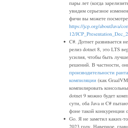
пары лет (когда зарелизить
увидим серьезное изменен
фичи вы можете посмотре
https://jcp.org/aboutJava/c
12/JCP_Presentation_Dec_2
C#. Дотнет развивается н
релиз dotnet 8, это LTS в
усилия, чтобы быть лучше
решений. В частности, о
производительности рант
компиляции
(как GraalVM 
компилировать консольны
dotnet 9 можно будет ком
сути, оба Java и C# пытаю
фоне такой конкуренции о
Go. Я не заметил каких-т
2023 году. Наверное, гла