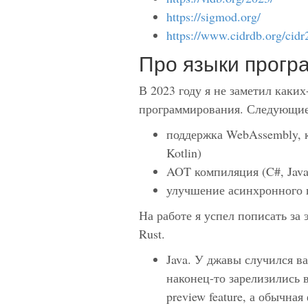
https://sigmod.org/
https://www.cidrdb.org/cidr
Про языки прогр
В 2023 году я не заметил каки
программирования. Следующие
поддержка WebAssembly, ка
Kotlin)
AOT компиляция (C#, Java
улучшение асинхронного п
На работе я успел пописать за 
Rust.
Java. У джавы случился в
наконец-то зарелизились 
preview feature, а обычна