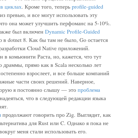
в циклах
. Кроме того, теперь
profile-guided
з превью, и все могут использовать эту
что она может улучшить перфоманс на 5-10%.
 также был включен
Dynamic Profile-Guided
в dotnet 8. Как бы там не было, Go остается
азработки Cloud Native приложений.
н в комьюнити Раста, но, кажется, что тут
о драммы, прямо как в Scala несколько лет
 постепенно взрослеет, и все больше компаний
ажные части своих решений. Наверное,
оторую я постоянно слышу — это
проблема
 надеяться, что в следующей редакции языка
нят.
ы
продолжают говорить про Zig. Выглядит, как
ьтернатива для Rust или C. Однако я пока не
вокруг меня стали использовать его.