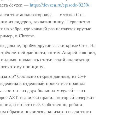
каста devzen —
https://devzen.ru/episode-0230/
.
ался этот анализатор кода — с языка С++.
ним из лидеров, захватив нишу. Первенство
х на хабре, где каждый раз находятся крутые
пример, в Chrome.
и дальше, пробуя другие языки кроме С++. На
 трёх летней давности, то там Андрей говорил,
, видимо, продавать статический анализатор
енить этому принципу.
азизатор? Согласно открым данным, из С++
выделены в отдельный проект все правила
кт состоит из двух больших модулей — из
орое AST, и движка правил, который содержит
ения, и вот это всё. Собственно, ребята
ким образом появился анализатор и для этого