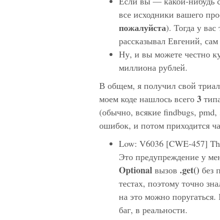
Если вы — какой-нибудь с
все исходники вашего про
пожалуйста
). Тогда у вас
рассказывал Евгений, сам 
Ну, и вы можете честно к
миллиона рублей.
В общем, я получил свой триал
3
моем коде нашлось всего
типа
(обычно, всякие findbugs, pmd,
ошибок, и потом приходится час
Low: V6036 [CWE-457] The v
Это предупреждение у мен
Optional
.get()
вызов
без п
тестах, поэтому точно зна
на это можно поругаться. 
баг, в реальности.