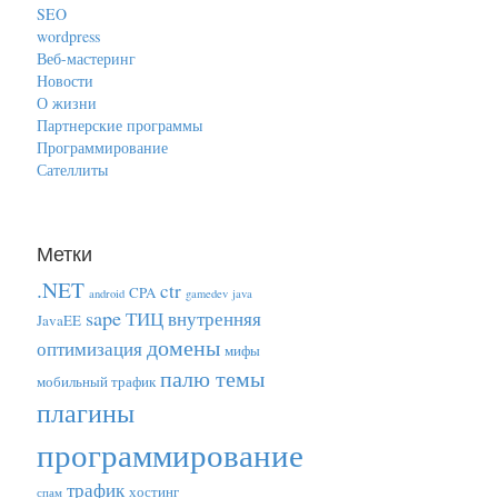
SEO
wordpress
Веб-мастеринг
Новости
О жизни
Партнерские программы
Программирование
Сателлиты
Метки
.NET
ctr
CPA
android
gamedev
java
sape
ТИЦ
внутренняя
JavaEE
домены
оптимизация
мифы
палю темы
мобильный трафик
плагины
программирование
трафик
хостинг
спам