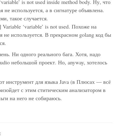
ariable’ is not used inside method body. Ну, что
я не используется, а в сигнатуре объявлена.
ми, такое случается.
ariable ‘variable’ is not used. Похоже на
не используется. В прекрасном golang код бы
ся.
ень. Ни одного реального бага. Хотя, надо
tudio небольшой проект. Но, anyway, хотелось
тот инструмент для языка Java (в Плюсах — всё
роизойдет с этим ститическим анализатором в
ьги на него не собираюсь.
: