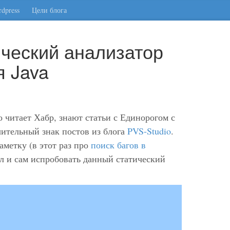
dpress
Цели блога
ческий анализатор
я Java
о читает Хабр, знают статьи с Единорогом с
чительный знак постов из блога
PVS-Studio
.
аметку (в этот раз про
поиск багов в
ил и сам испробовать данный статический